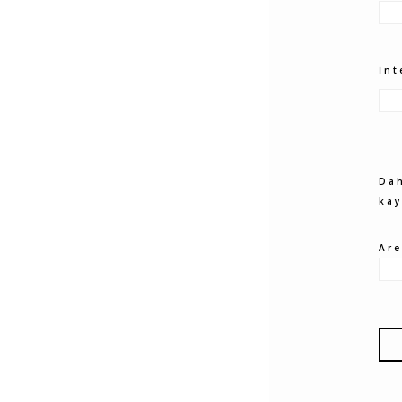
İnt
Dah
kay
Ar