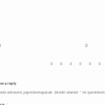
ve a reply
osta adresiniz yayınlanmayacak.
Gerekli alanlar
*
ile işaretlenm
rum
*