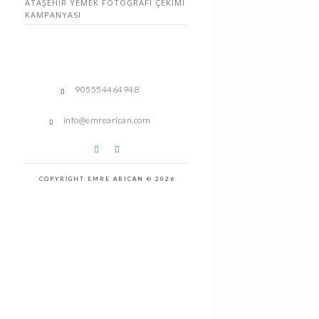
ATAŞEHIR YEMEK FOTOĞRAFI ÇEKIMI
KAMPANYASI
905554464948
info@emrearican.com
COPYRIGHT EMRE ARICAN © 2026