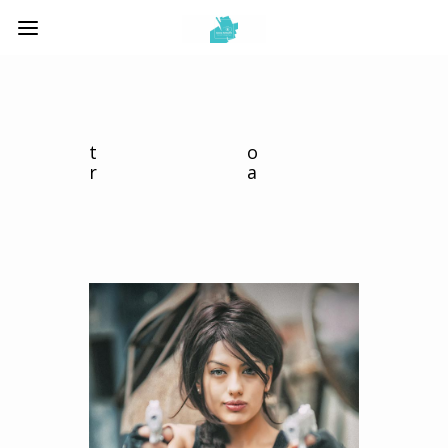
to
ra